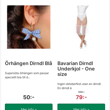
Örhängen Dirndl Blå
Bavarian Dirndl
Underkjol - One
Supersöta örhängen som passar
size
speciellt bra till d...
Ingen oktoberfest utan en dirndl.
En dirndl ä
199:-
50:-
79:-
Mer info »
Mer info »