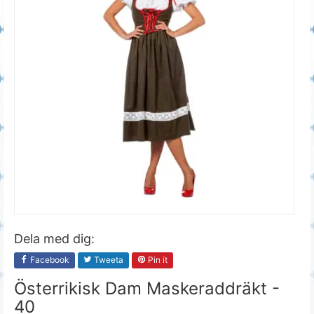
Dela med dig:
Facebook
Tweeta
Pin it
Österrikisk Dam Maskeraddräkt -
40