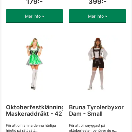
179:-
399:-
Mer info »
Mer info »
Oktoberfestklänning
Bruna Tyrolerbyxor
Maskeraddräkt - 42
Dam - Small
För att omfamna denna härliga
För att bli snyggast på
högtid på rätt sätt...
oktoberfesten behöver du e...