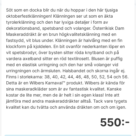
Söt som en docka blir du när du hoppar i den här tjusiga
oktoberfestklänningen! Klänningen ser ut som en äkta
tyrolerklänning och den har lyxiga detaljer i form av
dekorationsband, spetsband och volanger. Österrikisk Dam
Maskeraddräkt är en brun högkvalitetsklänning med en
fastsydd, vit blus under. Klänningen är halvlång med en fin
klockform på kjoldelen. En bit ovanför nederkanten löper en
vit spetsbrodyr, över bysten sitter röda knytband och på
vardera axelband sitter en röd textilrosett. Blusen är puffig
med en elastisk urringning och den har små volanger vid
urringningen och ärmsluten. Halsbandet och skorna ingår ej.
Finns i storlekarna: 38, 40, 42, 44, 46, 48, 50, 52, 54 och 56.
Detta är en Wilbers Karnaval™ produkt. Wilbers är kända för
sina maskeradkläder som är av fantastisk kvalitet. Kanske
kostar de lite mer, men de är helt i sin egen klass! Inte att
jämföra med andra maskeraddräkter alltså. Tack vare tygets
kvalitet kan du tvätta och använda dräkten om och om igen.
550:-