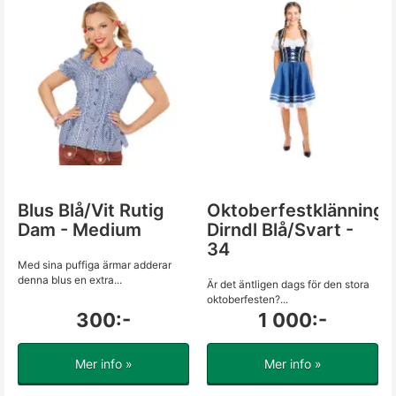
Blus Blå/Vit Rutig
Oktoberfestklänning
Dam - Medium
Dirndl Blå/Svart -
34
Med sina puffiga ärmar adderar
denna blus en extra...
Är det äntligen dags för den stora
oktoberfesten?...
300:-
1 000:-
Mer info »
Mer info »