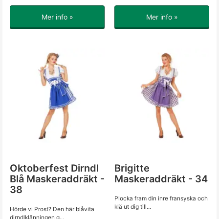
Mer info »
Mer info »
Oktoberfest Dirndl
Brigitte
Blå Maskeraddräkt -
Maskeraddräkt - 34
38
Plocka fram din inre fransyska och
klä ut dig till...
Hörde vi Prost? Den här blåvita
dirndlklänningen g...