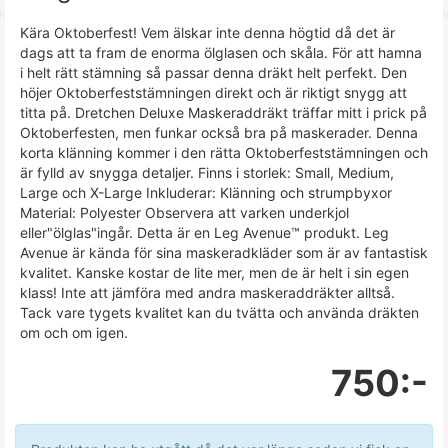
Kära Oktoberfest! Vem älskar inte denna högtid då det är
dags att ta fram de enorma ölglasen och skåla. För att hamna
i helt rätt stämning så passar denna dräkt helt perfekt. Den
höjer Oktoberfeststämningen direkt och är riktigt snygg att
titta på. Dretchen Deluxe Maskeraddräkt träffar mitt i prick på
Oktoberfesten, men funkar också bra på maskerader. Denna
korta klänning kommer i den rätta Oktoberfeststämningen och
är fylld av snygga detaljer. Finns i storlek: Small, Medium,
Large och X-Large Inkluderar: Klänning och strumpbyxor
Material: Polyester Observera att varken underkjol
eller"ölglas"ingår. Detta är en Leg Avenue™ produkt. Leg
Avenue är kända för sina maskeradkläder som är av fantastisk
kvalitet. Kanske kostar de lite mer, men de är helt i sin egen
klass! Inte att jämföra med andra maskeraddräkter alltså.
Tack vare tygets kvalitet kan du tvätta och använda dräkten
om och om igen.
750:-