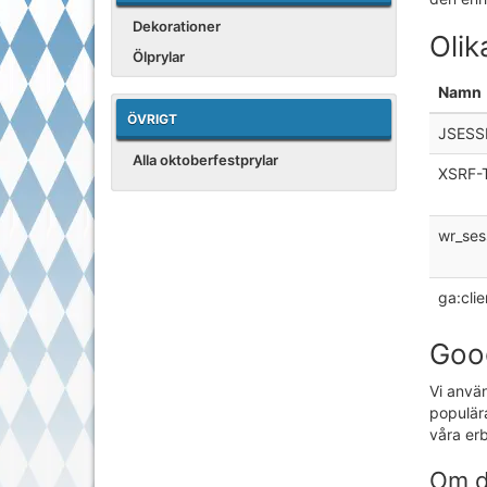
Dekorationer
Olik
Ölprylar
Namn
ÖVRIGT
JSESS
Alla oktoberfestprylar
XSRF-
wr_ses
ga:clie
Goog
Vi använ
populära
våra erb
Om d