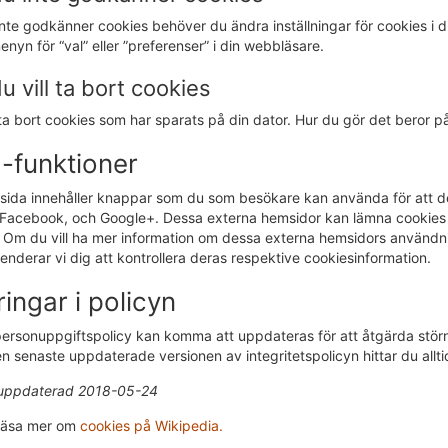
te godkänner cookies behöver du ändra inställningar för cookies i din
nyn för “val” eller ”preferenser” i din webbläsare.
 vill ta bort cookies
a bort cookies som har sparats på din dator. Hur du gör det beror p
-funktioner
ida innehåller knappar som du som besökare kan använda för att dela
, Facebook, och Google+. Dessa externa hemsidor kan lämna cookies 
r. Om du vill ha mer information om dessa externa hemsidors använd
derar vi dig att kontrollera deras respektive cookiesinformation.
ingar i policyn
rsonuppgiftspolicy kan komma att uppdateras för att åtgärda störning
n senaste uppdaterade versionen av integritetspolicyn hittar du allt
uppdaterad 2018-05-24
läsa mer om
cookies på Wikipedia.