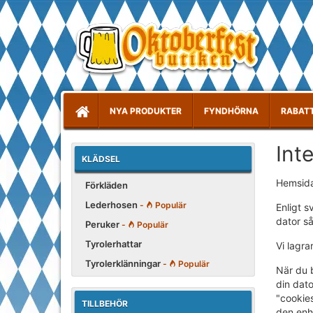
NYA PRODUKTER
FYNDHÖRNA
RABAT
Int
KLÄDSEL
Hemsid
Förkläden
Lederhosen
-
Populär
Enligt s
dator s
Peruker
-
Populär
Tyrolerhattar
Vi lagra
Tyrolerklänningar
-
Populär
När du 
din dato
"cookies
TILLBEHÖR
den enh