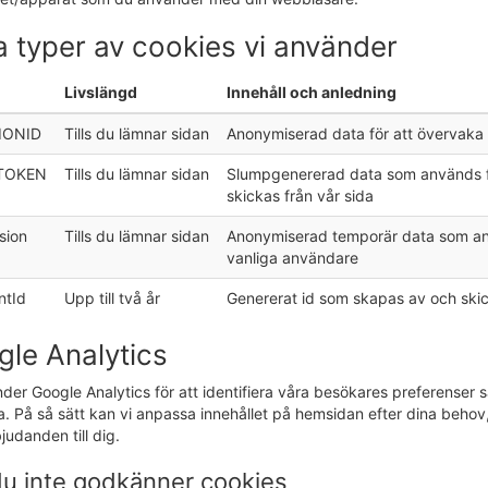
a typer av cookies vi använder
Livslängd
Innehåll och anledning
IONID
Tills du lämnar sidan
Anonymiserad data för att övervaka
TOKEN
Tills du lämnar sidan
Slumpgenererad data som används för
skickas från vår sida
sion
Tills du lämnar sidan
Anonymiserad temporär data som anvä
vanliga användare
ntId
Upp till två år
Genererat id som skapas av och skick
le Analytics
der Google Analytics för att identifiera våra besökares preferenser s
. På så sätt kan vi anpassa innehållet på hemsidan efter dina behov
judanden till dig.
u inte godkänner cookies