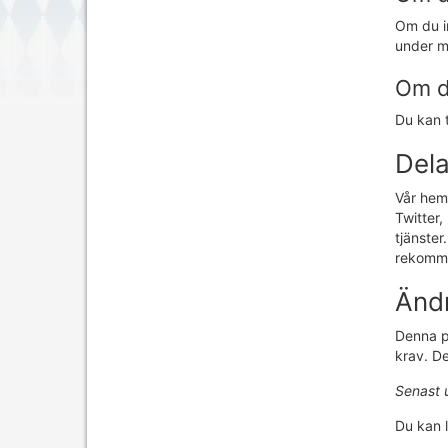
Om du in
under me
Om du
Du kan t
Dela
Vår hems
Twitter
tjänste
rekommen
Ändr
Denna pe
krav. De
Senast 
Du kan 