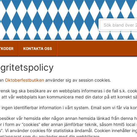
TKODER
KONTAKTA OSS
egritetspolicy
an
Oktoberfestbutiken
använder sig av session cookies.
vensk lag ska besökare av en webbplats informeras i de fall s.k. coo
å att vår webbplats kan kommunicera med din dator på ett korrekt sä
r ingen identifierbar information i vårt system. Email som vi får via ko
besöker vår hemsida eller någon annan hemsida länkad från denna he
r i form av “cookies” eller annan jämförbar teknik, såsom html5 loca
". Vi använder cookies för statistiska ändamål. Cookien innehåller ing
et/apparat som du använder med din webbläsare.