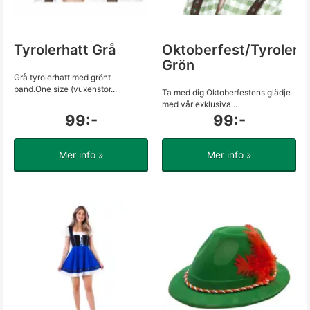
Tyrolerhatt Grå
Oktoberfest/Tyrolerh
Grön
Grå tyrolerhatt med grönt
band.One size (vuxenstor...
Ta med dig Oktoberfestens glädje
med vår exklusiva...
99:-
99:-
Mer info »
Mer info »