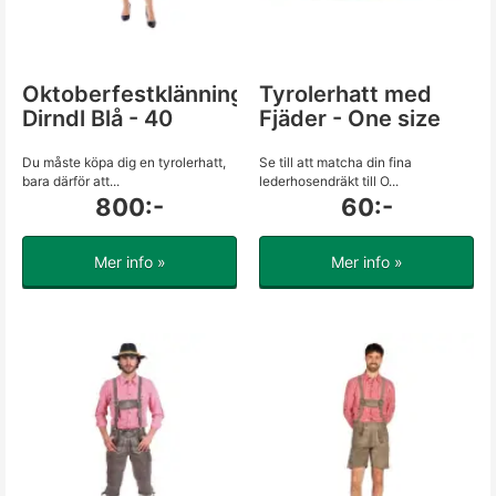
Oktoberfestklänning
Tyrolerhatt med
Dirndl Blå - 40
Fjäder - One size
Du måste köpa dig en tyrolerhatt,
Se till att matcha din fina
bara därför att...
lederhosendräkt till O...
800:-
60:-
Mer info »
Mer info »