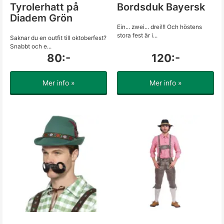
Tyrolerhatt på
Bordsduk Bayersk
Diadem Grön
Ein... zwei... drei!!! Och höstens
stora fest är i...
Saknar du en outfit till oktoberfest?
Snabbt och e...
80:-
120:-
Mer info »
Mer info »