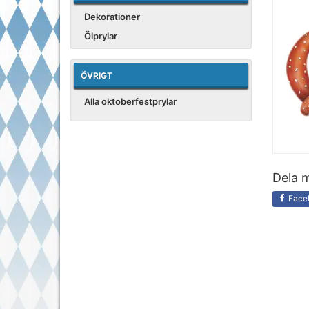
Dekorationer
Ölprylar
ÖVRIGT
Alla oktoberfestprylar
Dela m
Face