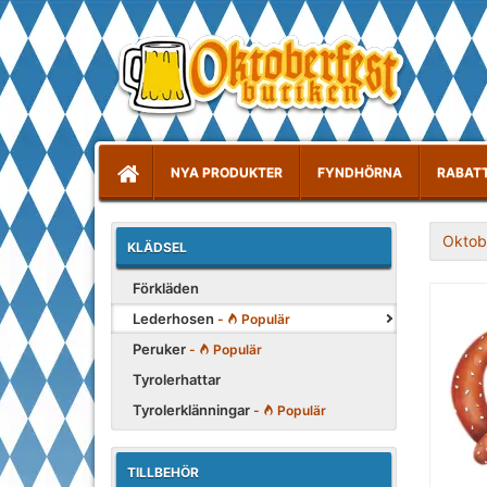
NYA PRODUKTER
FYNDHÖRNA
RABAT
Oktob
KLÄDSEL
Förkläden
Lederhosen
-
Populär
Peruker
-
Populär
Tyrolerhattar
Tyrolerklänningar
-
Populär
TILLBEHÖR