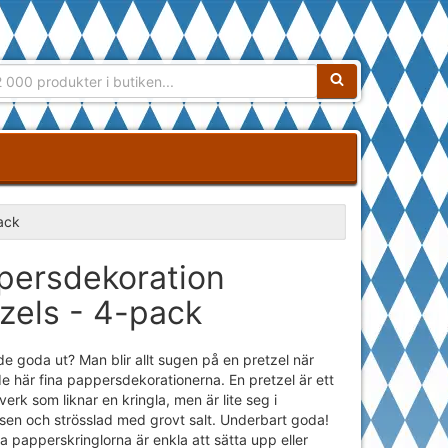
Sökfras:
ack
persdekoration
zels - 4-pack
 de goda ut? Man blir allt sugen på en pretzel när
e här fina pappersdekorationerna. En pretzel är ett
verk som liknar en kringla, men är lite seg i
sen och strösslad med grovt salt. Underbart goda!
na papperskringlorna är enkla att sätta upp eller