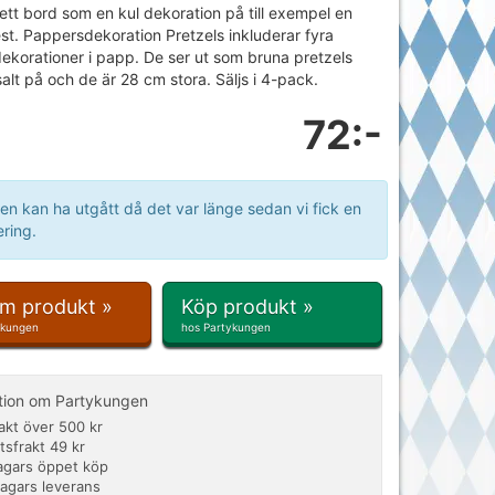
ett bord som en kul dekoration på till exempel en
st. Pappersdekoration Pretzels inkluderar fyra
ekorationer i papp. De ser ut som bruna pretzels
salt på och de är 28 cm stora. Säljs i 4-pack.
72:-
en kan ha utgått då det var länge sedan vi fick en
ring.
om produkt »
Köp produkt »
ykungen
hos Partykungen
tion om Partykungen
rakt över 500 kr
tsfrakt 49 kr
agars öppet köp
dagars leverans