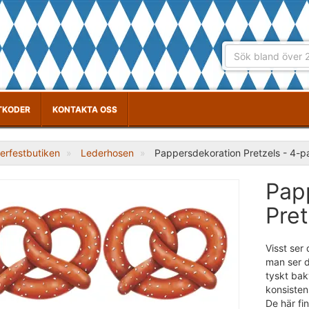
TKODER
KONTAKTA OSS
erfestbutiken
Lederhosen
Pappersdekoration Pretzels - 4-p
Pap
Pret
Visst ser
man ser d
tyskt bak
konsisten
De här fi