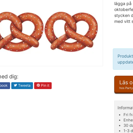
lägga på 
oktoberfe
stycken d
med vitt 
Produkt
uppdate
ed dig:
Läs 
book
Tweeta
Pin it
hos Part
Informa
Fri f
Enhe
30 d
1-3 