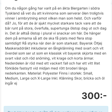
Om du någon gång har varit på en äkta Biergarten i södra
Tyskland så vet du att kvinnorna som serverar ölen troligtvis
vinner i armbrytning emot vilken man som helst. Och varför
då? Jo, för att de är sjukt mycket starkare tack vare att de
bär runt på stora, överfulla, supertunga ölstop dag ut och dag
in. Det är alltså ölstop i plural vi snackar om här. De hänger
dem på armarna så att de ska få plats med flera stop
samtidigt! Rå styrka när den är som starkast. Bayersk Öltjej
Maskeraddräkt inkluderar en långklänning med svart och vit
överdel som ser ut som en klassisk vit bayersk skjorta med en
svart väst och röd snörning, vit krage och korta ärmar.
Nederdelen är röd med ett vackert fall och har ett vitt litet
förkläde fastsytt vid midjan med rött broderi längs
nederkanten. Material: Polyester Finns i storlek: Small,
Medium, Large och X-Large Inkl. Klänning Skor, bricka och öl
ingår ej
300:-