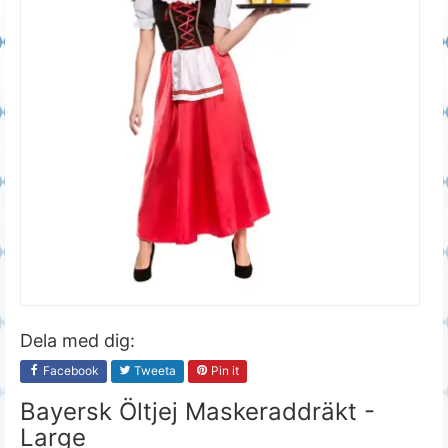
Dela med dig:
Facebook
Tweeta
Pin it
Bayersk Öltjej Maskeraddräkt -
Large