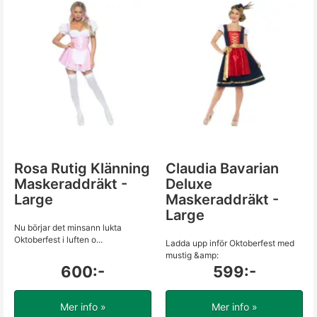
Rosa Rutig Klänning
Claudia Bavarian
Maskeraddräkt -
Deluxe
Large
Maskeraddräkt -
Large
Nu börjar det minsann lukta
Oktoberfest i luften o...
Ladda upp inför Oktoberfest med
mustig &amp:
600:-
599:-
Mer info »
Mer info »