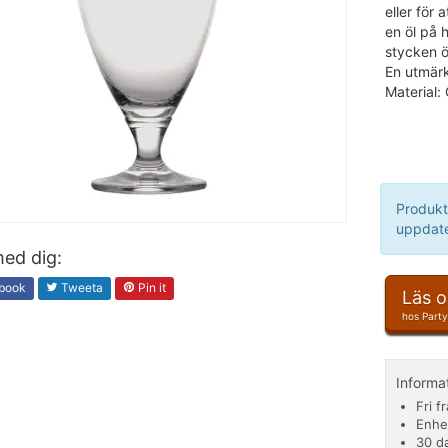
eller för
en öl på 
stycken ö
En utmärkt
Material: 
Produkt
uppdate
ed dig:
book
Tweeta
Pin it
Läs 
hos Part
Informa
Fri f
Enhe
30 d