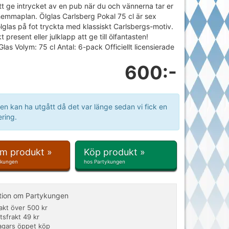
 att ge intrycket av en pub när du och vännerna tar er
hemmaplan. Ölglas Carlsberg Pokal 75 cl är sex
lglas på fot tryckta med klassiskt Carlsbergs-motiv.
 present eller julklapp att ge till ölfantasten!
Glas Volym: 75 cl Antal: 6-pack Officiellt licensierade
600:-
en kan ha utgått då det var länge sedan vi fick en
ring.
om produkt »
Köp produkt »
ykungen
hos Partykungen
tion om Partykungen
rakt över 500 kr
tsfrakt 49 kr
agars öppet köp