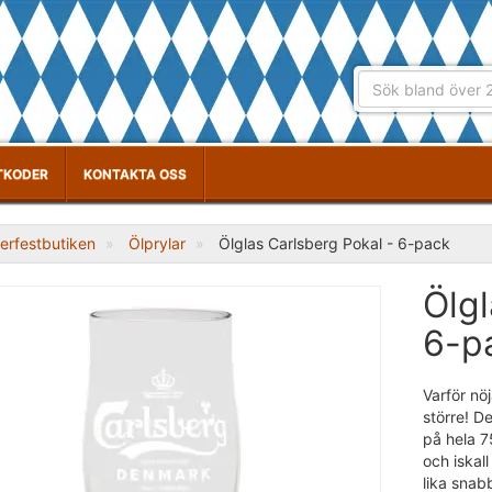
TKODER
KONTAKTA OSS
erfestbutiken
Ölprylar
Ölglas Carlsberg Pokal - 6-pack
Ölgl
6-p
Varför nö
större! D
på hela 7
och iskal
lika snab