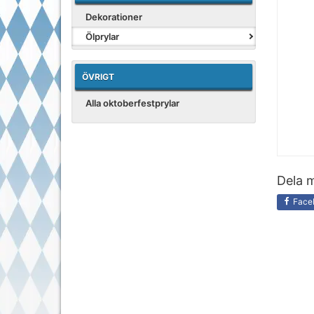
Dekorationer
Ölprylar
ÖVRIGT
Alla oktoberfestprylar
Dela m
Face