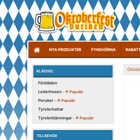
NYA PRODUKTER
FYNDHÖRNA
RABAT
Oktob
KLÄDSEL
Förkläden
Lederhosen
-
Populär
Peruker
-
Populär
Tyrolerhattar
Tyrolerklänningar
-
Populär
TILLBEHÖR